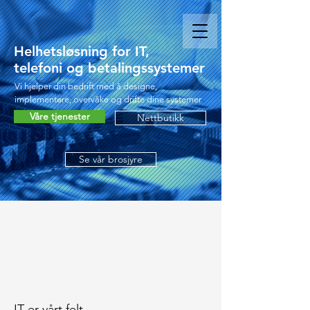
Helhetsløsning for IT,
telefoni og betalingssystemer
Vi hjelper din bedrift med å designe,
implementere, overvåke og drifte dine systemer
Våre tjenester
Nettbutikk
Se vår brosjyre
IT er vårt felt