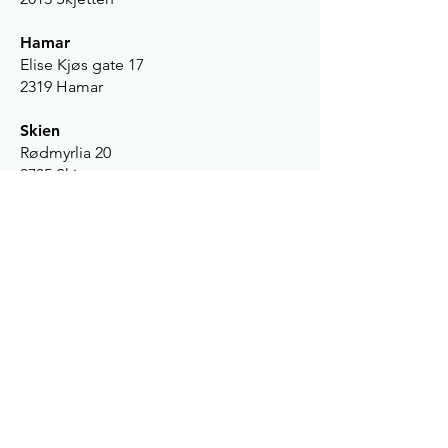
Hamar
Elise Kjøs gate 17
2319 Hamar
Skien
Rødmyrlia 20
3735 Skien
Telefon:
40 00 00 64
E-post: kundesenter@vodacom.no
Fornavn
Etternavn
Email